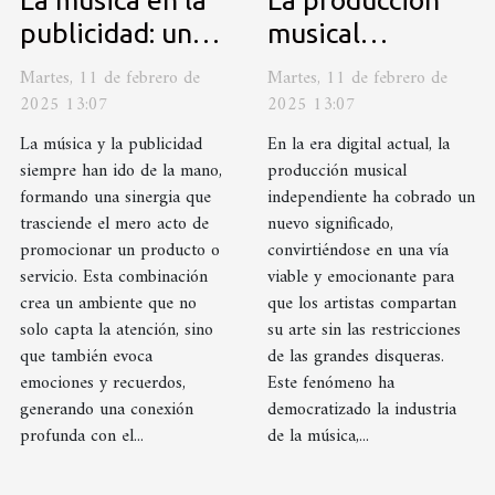
La música en la
La producción
publicidad: un
musical
poderoso aliado
independiente:
Martes, 11 de febrero de
Martes, 11 de febrero de
ventajas y
2025 13:07
2025 13:07
desafíos
La música y la publicidad
En la era digital actual, la
siempre han ido de la mano,
producción musical
formando una sinergia que
independiente ha cobrado un
trasciende el mero acto de
nuevo significado,
promocionar un producto o
convirtiéndose en una vía
servicio. Esta combinación
viable y emocionante para
crea un ambiente que no
que los artistas compartan
solo capta la atención, sino
su arte sin las restricciones
que también evoca
de las grandes disqueras.
emociones y recuerdos,
Este fenómeno ha
generando una conexión
democratizado la industria
profunda con el...
de la música,...